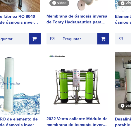
vídeo
ví
Membrana de ósmosis inversa
e fábrica RO 8040
Elemen
de Toray Hydranautics para
de ósmosis inversa
ósmosis
soluciones de aguas
ultrabaja Serie ULP
presión
residuales químicas
Elemen
eguntar
Preguntar
ví
2022 Venta caliente Módulo de
RO de elemento de
Desalin
membrana de ósmosis inversa
de ósmosis inversa
potable
Desalinización de agua de mar
sión serie
Emirato