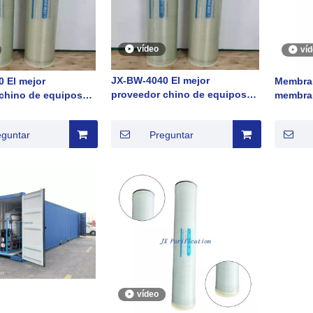
vídeo
ví
JX-BW-4040 El mejor
 El mejor
Membra
proveedor chino de equipos
chino de equipos
membran
de tratamiento de agua con
ento de agua con
de baja 
sistema de ósmosis inversa
 ósmosis inversa
JXULP8
eguntar
Preguntar
vídeo