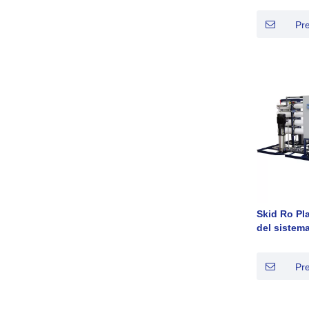
JXLP8040-
Pr
Skid Ro Pl
del sistem
salobre y 
profundo
Pr