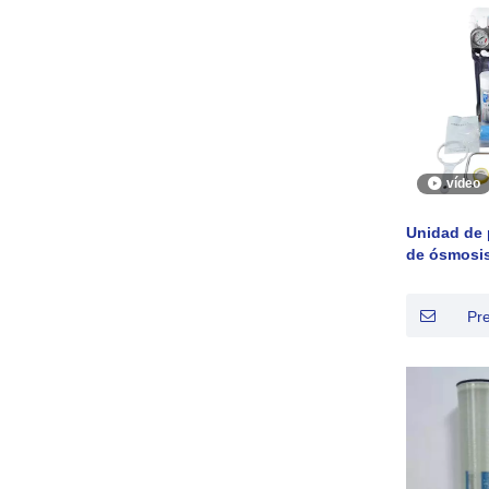
vídeo
Unidad de 
de ósmosis
uso reside
pequeño
Pr