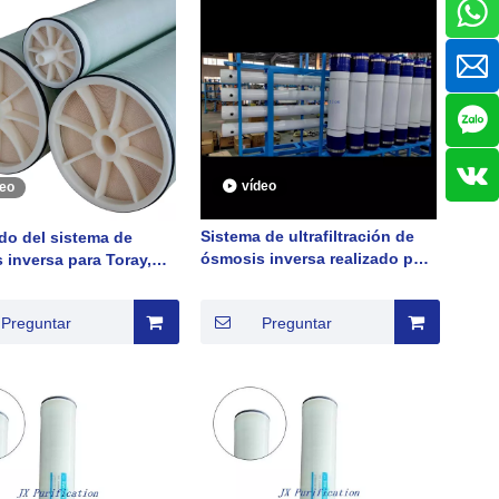
vídeo
deo
Sistema de ultrafiltración de
ido del sistema de
ósmosis inversa realizado por
 inversa para Toray,
el fabricante de China 2022
utics
Buenas ventas en Dubai
Preguntar
Preguntar
Emiratos Árabes Unidos