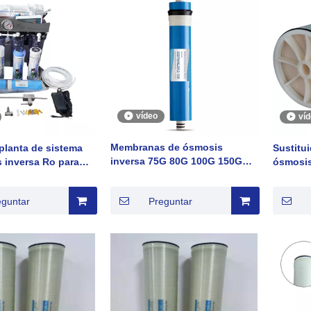
vídeo
ví
Membranas de ósmosis
planta de sistema
Sustitu
inversa 75G 80G 100G 150G
 inversa Ro para
ósmosis
200G utilizadas en casa
ncial doméstico
Hydrana
eguntar
Preguntar