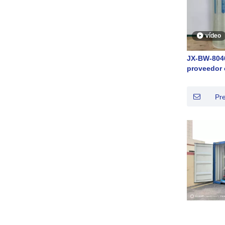
vídeo
JX-BW-8040
proveedor 
de tratami
sistema de
Pr