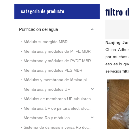
filtro
categoria de producto
Purificación del agua
Módulo sumergido MBR
Nanjing Jun
China. Adher
Membrana y módulos de PTFE MBR
por muchos c
Membrana y módulos de PVDF MBR
eso es lo qu
Membrana y módulos PES MBR
servicios
fil
Módulos y membrana de lámina plana MBR
Membrana y módulos UF
Módulos de membrana UF tubulares
Membrana UF de pintura electroforética
Membrana Ro y módulos
Sistema de ósmosis inversa Ro doméstico pequeño