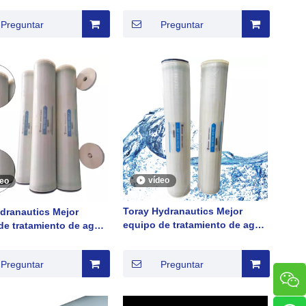
China
 Módulo de membrana
Preguntar
Preguntar
smos Eliminación de
s Venta caliente 2022
vídeo
deo
Toray Hydranautics Mejor
ydranautics Mejor
equipo de tratamiento de agua
de tratamiento de agua
del sistema de ósmosis
tema de ósmosis
inversa
Preguntar
Preguntar