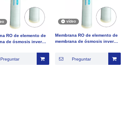
vídeo
deo
Membrana RO de elemento de
na RO de elemento de
membrana de ósmosis inversa
a de ósmosis inversa
de baja presión serie
presión serie
JXULP8040--440
040--400
Preguntar
Preguntar