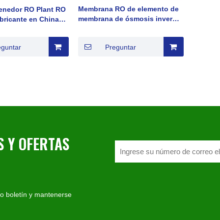
Membrana RO de elemento de
enedor RO Plant RO
membrana de ósmosis inversa
bricante en China
de baja presión serie
guda de agua aguda
Veolia/SUEZ AG400
ua profunda
eguntar
Preguntar
 Y OFERTAS
ro boletín y mantenerse