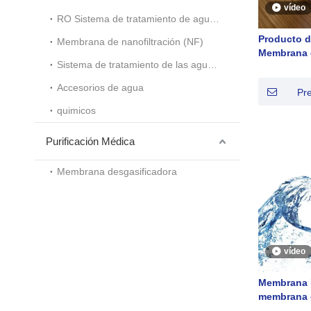
vídeo
RO Sistema de tratamiento de aguas residuales industriales
Producto d
Membrana de nanofiltración (NF)
Membrana 
Sistema de tratamiento de las aguas residuales
de presión 
Accesorios de agua
Pr
quimicos
Purificación Médica
Membrana desgasificadora
vídeo
Membrana 
membrana 
de baja pre