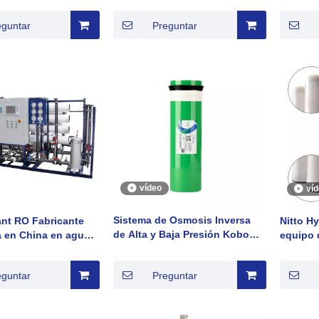
NUEVA Tecnología
-400
Inverso
eguntar
Preguntar
de ósmo
sal Sale
vídeo
ví
Sistema de Osmosis Inversa
ant RO Fabricante
Nitto H
de Alta y Baja Presión Kobo
a en China en agua
equipo 
para Uso Residencial
agua de pozo
del sis
Doméstico
inversa
eguntar
Preguntar