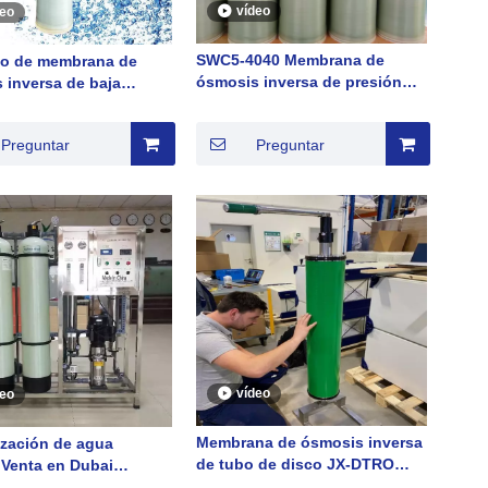
vídeo
deo
SWC5-4040 Membrana de
to de membrana de
ósmosis inversa de presión
 inversa de baja
ultrabaja serie ULP
 serie JXLP8040-440
to de membrana RO
Preguntar
Preguntar
vídeo
deo
Membrana de ósmosis inversa
ización de agua
de tubo de disco JX-DTRO
 Venta en Dubai
fabricada por proveedor de
s Unidos Árabes