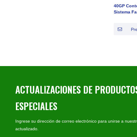
40GP Cont
Sistema Fa
en agua a
salobre Ag
Pr
ACTUALIZACIONES DE PRODUCTOS
ESPECIALES
Ingrese su dirección de correo electrónico para unirse a nuest
actualizado.