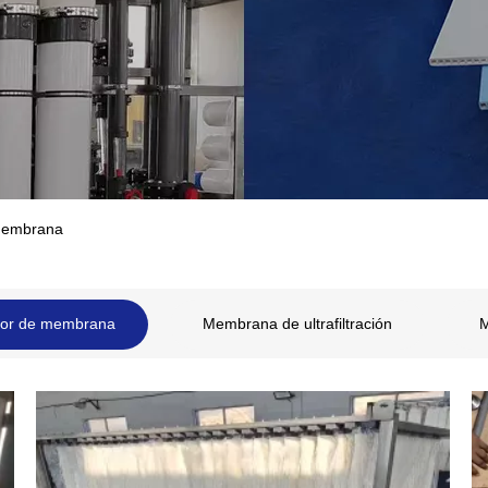
 membrana
tor de membrana
Membrana de ultrafiltración
M