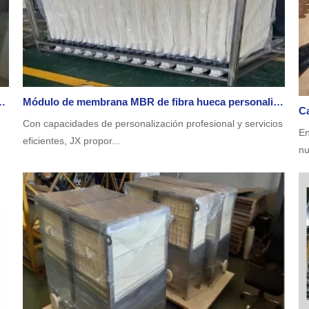
 actualización/reemplazo en aeropuerto por JX Purification
Módulo de membrana MBR de fibra hueca personalizado - Caso de proyecto de tratamiento de aguas residuales domésticas en México
e
Con capacidades de personalización profesional y servicios
En
eficientes, JX propor...
nu