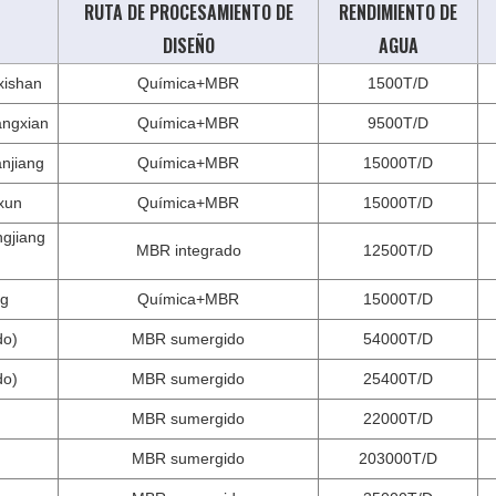
RUTA DE PROCESAMIENTO DE
RENDIMIENTO DE
DISEÑO
AGUA
xishan
Química+MBR
1500T/D
angxian
Química+MBR
9500T/D
anjiang
Química+MBR
15000T/D
xun
Química+MBR
15000T/D
ngjiang
MBR integrado
12500T/D
ng
Química+MBR
15000T/D
do)
MBR sumergido
54000T/D
do)
MBR sumergido
25400T/D
MBR sumergido
22000T/D
MBR sumergido
203000T/D