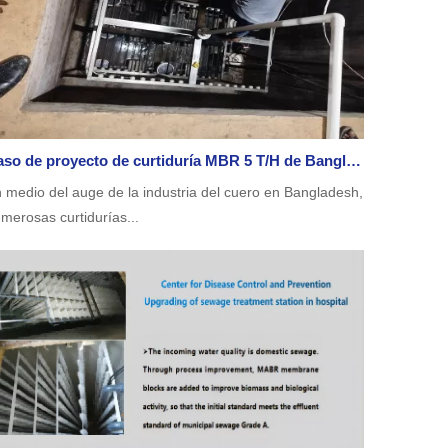
Caso de proyecto de curtiduría MBR 5 T/H de Bangladesh que utiliza membrana MBR de purificación JX
 medio del auge de la industria del cuero en Bangladesh,
merosas curtidurías...