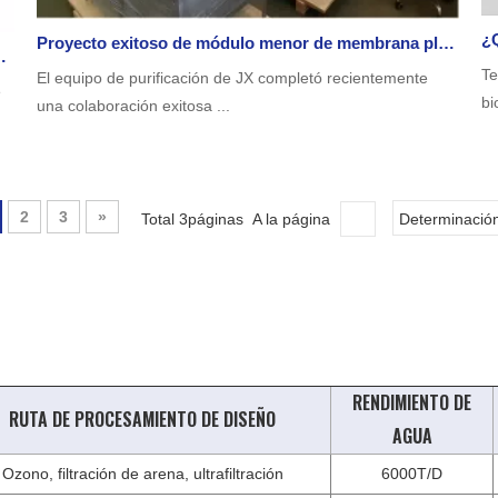
Proyecto exitoso de módulo menor de membrana plana en Turquía para el tratamiento de aguas grises
X-experiencia práctica y actualización de tecnología
Te
El equipo de purificación de JX completó recientemente
e
bi
una colaboración exitosa ...
2
3
»
Total 3páginas A la página
Determinació
RENDIMIENTO DE
RUTA DE PROCESAMIENTO DE DISEÑO
AGUA
Ozono, filtración de arena, ultrafiltración
6000T/D