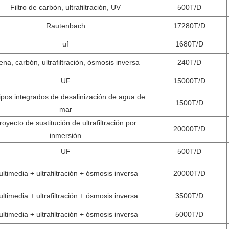
Filtro de carbón, ultrafiltración, UV
500T/D
Rautenbach
17280T/D
uf
1680T/D
ena, carbón, ultrafiltración, ósmosis inversa
240T/D
UF
15000T/D
pos integrados de desalinización de agua de
1500T/D
mar
royecto de sustitución de ultrafiltración por
20000T/D
inmersión
UF
500T/D
ltimedia + ultrafiltración + ósmosis inversa
20000T/D
ltimedia + ultrafiltración + ósmosis inversa
3500T/D
ltimedia + ultrafiltración + ósmosis inversa
5000T/D