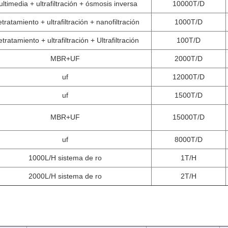
ltimedia + ultrafiltración + ósmosis inversa
10000T/D
tratamiento + ultrafiltración + nanofiltración
1000T/D
etratamiento + ultrafiltración + Ultrafiltración
100T/D
MBR+UF
2000T/D
uf
12000T/D
uf
1500T/D
MBR+UF
15000T/D
uf
8000T/D
1000L/H sistema de ro
1T/H
2000L/H sistema de ro
2T/H