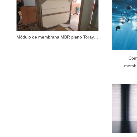
Módulo de membrana MBR plano Toray TMR140-100S de actualización/reemplazo en aeropuerto por JX Purification
Cómo
membr