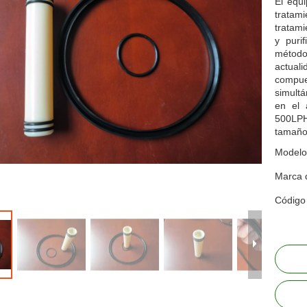
El equ
tratam
tratami
y puri
método
actuali
compue
simultá
en el 
500LP
tamaño
Modelo
Marca 
Código