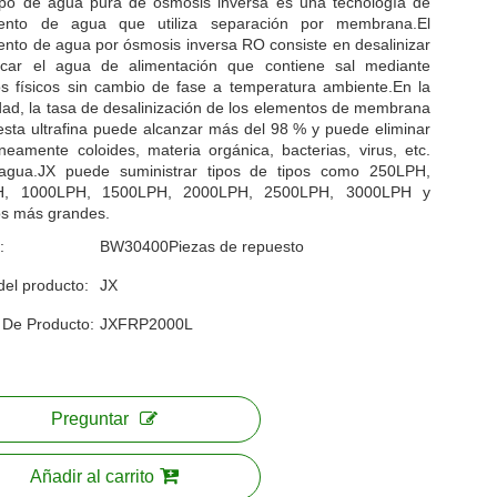
ipo de agua pura de ósmosis inversa es una tecnología de
iento de agua que utiliza separación por membrana.El
ento de agua por ósmosis inversa RO consiste en desalinizar
ficar el agua de alimentación que contiene sal mediante
s físicos sin cambio de fase a temperatura ambiente.En la
dad, la tasa de desalinización de los elementos de membrana
sta ultrafina puede alcanzar más del 98 % y puede eliminar
neamente coloides, materia orgánica, bacterias, virus, etc.
agua.JX puede suministrar tipos de tipos como 250LPH,
H, 1000LPH, 1500LPH, 2000LPH, 2500LPH, 3000LPH y
s más grandes.
:
BW30400Piezas de repuesto
del producto:
JX
 De Producto:
JXFRP2000L
Preguntar
Añadir al carrito