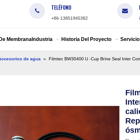
TELÉFONO
+86-13851945382
 De Membrana
Industria
Historia Del Proyecto
Servicio
Accesorios de agua
»
Filmtec BW30400 U -Cup Brine Seal Inter Co
Fil
Int
cal
Rep
ósm