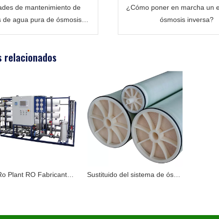
dades de mantenimiento de
¿Cómo poner en marcha un e
s de agua pura de ósmosis
ósmosis inversa?
inversa
 relacionados
Skid Ro Plant RO Fabricante del sistema en China en agua salobre y agua de pozo profundo
Sustituido del sistema de ósmosis inversa para Toray, Hydranautics