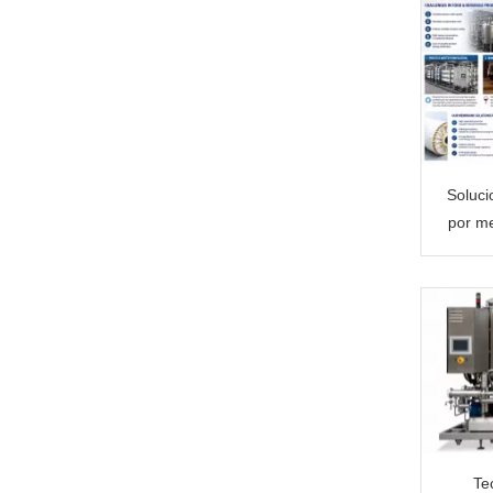
Soluci
por m
Te