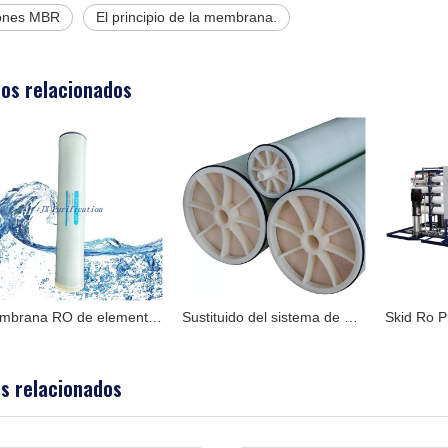
iones MBR
El principio de la membrana.
os relacionados
Membrana RO de elemento de membrana de ósmosis inversa de baja presión serie JXLP8040--400
Sustituido del sistema de ósmosis inversa para Toray, Hydranautics
Skid Ro Plant RO Fabricante del sistema en China en agua salobr
os relacionados