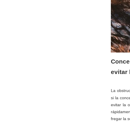
Concep
evitar
La obstru
si la conc
evitar la
rápidament
fregar la 