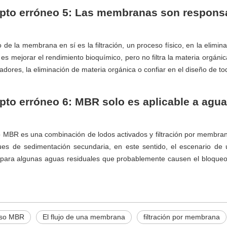
to erróneo 5: Las membranas son responsa
io de la membrana en sí es la filtración, un proceso físico, en la elim
s mejorar el rendimiento bioquímico, pero no filtra la materia orgán
cadores, la eliminación de materia orgánica o confiar en el diseño de t
to erróneo 6: MBR solo es aplicable a agu
 MBR es una combinación de lodos activados y filtración por membrana
es de sedimentación secundaria, en este sentido, el escenario de 
para algunas aguas residuales que probablemente causen el bloqueo 
eso MBR
El flujo de una membrana
filtración por membrana