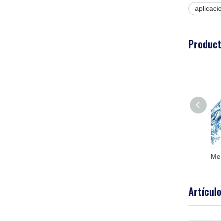
aplicac
Product
Elementos de nanofiltración y ósmosis inversa Toray 8040 fabricados en Japón
Artícul