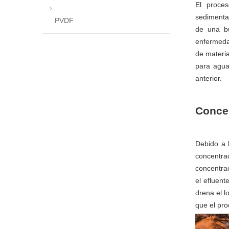
El proce
sedimenta
PVDF
de una bu
enfermeda
de materia
para agua
anterior.
Concep
Debido a 
concentrac
concentrac
el efluent
drena el l
que el pro