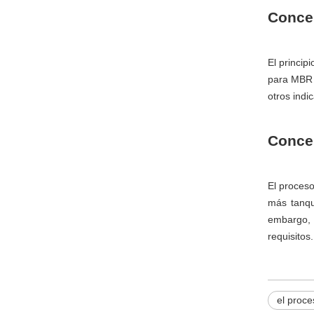
Concep
El princip
para MBR e
otros indi
Concep
El proceso
más tanqu
embargo, 
requisitos.
el proc