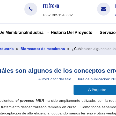
TELÉFONO
+86-13851945382
 De Membrana
Industria
Historia Del Proyecto
Servicio
Industria
»
Biorreactor de membrana
»
¿Cuáles son algunos de l
áles son algunos de los conceptos er
Autor:Editor del sitio Hora de publicación:
Preguntar
ecientes,
el proceso MBR
ha sido ampliamente utilizado, con la reut
l tratamiento descentralizado también en curso... Como todos sabemos
interceptación de alta eficiencia, ocupando menos terreno y otras vent