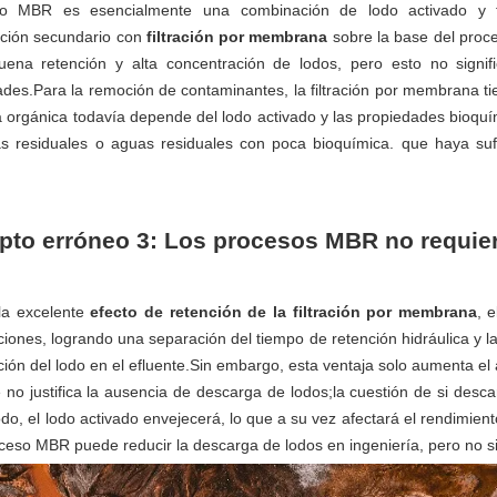
so MBR es esencialmente una combinación de lodo activado y f
ción secundario con
filtración por membrana
sobre la base del proce
ena retención y alta concentración de lodos, pero esto no sign
des.Para la remoción de contaminantes, la filtración por membrana ti
 orgánica todavía depende del lodo activado y las propiedades bioquí
s residuales o aguas residuales con poca bioquímica. que haya suf
to erróneo 3: Los procesos MBR no requie
la excelente
efecto de retención de la filtración por membrana
, 
iones, logrando una separación del tiempo de retención hidráulica y la
ión del lodo en el efluente.Sin embargo, esta ventaja solo aumenta el 
e no justifica la ausencia de descarga de lodos;la cuestión de si desca
odo, el lodo activado envejecerá, lo que a su vez afectará el rendimien
ceso MBR puede reducir la descarga de lodos en ingeniería, pero no si