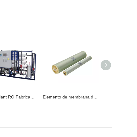
e y agua de pozo profundo
Elemento de membrana de ósmosis inversa (RO) de agua de mar de baja energía de la serie TM800V Venta caliente
Fabricante de tratamiento de aguas residuales de aguas residuales con biorreactor de membrana MBR