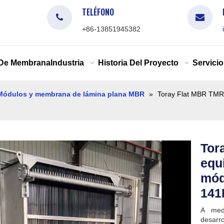
TELÉFONO
+86-13851945382
 De Membrana
Industria
Historia Del Proyecto
Servicio
Módulos y membrana de lámina plana MBR
»
Toray Flat MBR TMR
Tor
equ
mód
14
A med
desarr