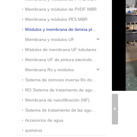
Membrana y módulos de PVDF MBR
Membrana y módulos PES MBR
Módulos y membrana de lámina plana MBR
Membrana y módulos UF
Módulos de membrana UF tubulares
Membrana UF de pintura electroforética
Membrana Ro y módulos
Sistema de ósmosis inversa Ro doméstico pequeño
RO Sistema de tratamiento de aguas residuales industriales
Membrana de nanofiltración (NF)
Sistema de tratamiento de las aguas residuales
Accesorios de agua
quimicos