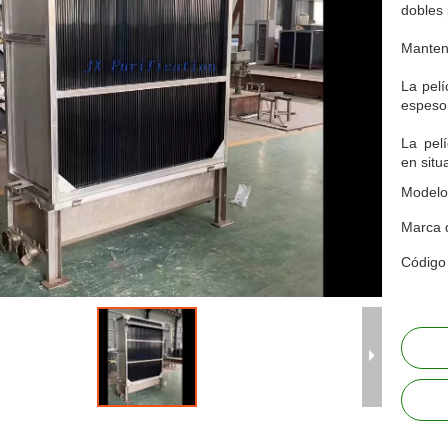
dobles
Manten
La pelí
espesor
La pel
en situ
Modelo
Marca 
Código