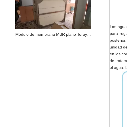
Las aguas
para regu
Módulo de membrana MBR plano Toray TMR140-100S de actualización/reemplazo en aeropuerto por JX Purification
posterio
unidad de
en los co
de tratam
el agua. 