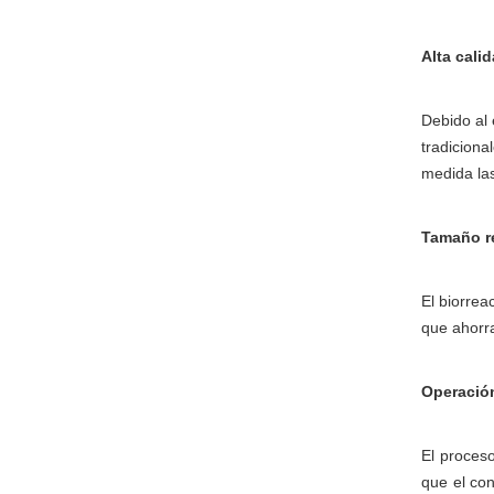
Alta cali
Debido al 
tradicion
medida las
Tamaño re
El biorrea
que ahorr
Operación
El proceso
que el con