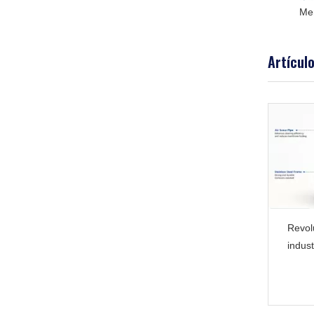
Elementos de nanofiltración y ósmosis inversa Toray 8040 fabricados en Japón
Membrana RO de elemento de membrana de ósmosis inversa de baja presión serie JXLP8040--400
Artícul
Revol
indust