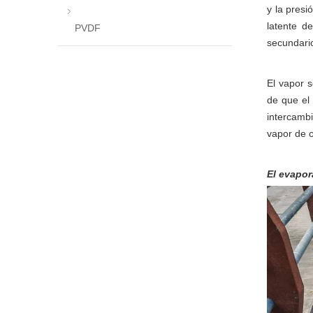
y la presi
latente d
PVDF
secundari
El vapor 
de que el
intercambi
vapor de c
El evapo