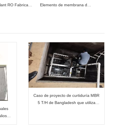
Elemento de membrana de ósmosis inversa (RO) de agua de mar de baja energía de la serie TM800V Venta caliente
Fabricante de tratamiento de aguas residuales de aguas residuales con biorreactor de membrana MBR
Caso de proyecto de curtiduría MBR
5 T/H de Bangladesh que utiliza
uales
membrana MBR de purificación JX
alioso
e MBR