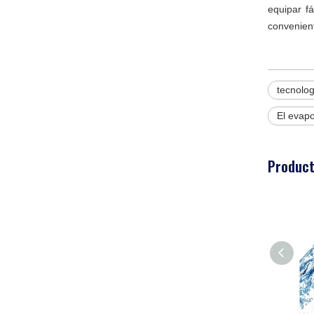
equipar f
convenien
tecnolo
El evap
Product