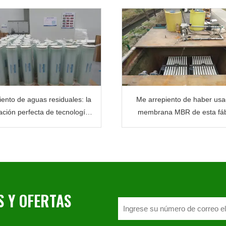
ento de aguas residuales: la
Me arrepiento de haber usa
ción perfecta de tecnologías
membrana MBR de esta fáb
MBR, UF y RO
china
 Y OFERTAS