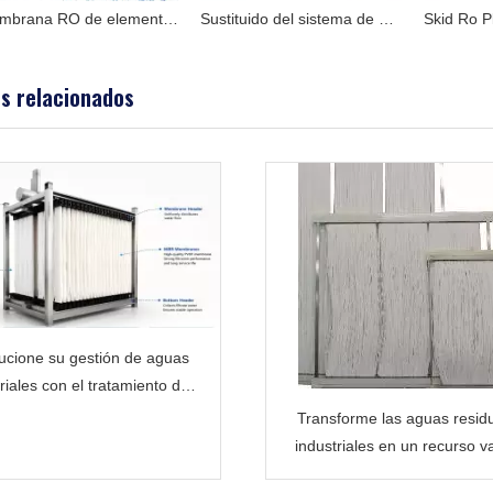
Sustituido del sistema de ósmosis inversa para Toray, Hydranautics
Skid Ro Plant RO Fabricante del sistema en China en agua salobre y agua de pozo profundo
os relacionados
ucione su gestión de aguas
riales con el tratamiento de
aguas residuales MBR
Transforme las aguas resid
industriales en un recurso v
con tecnología avanzada d